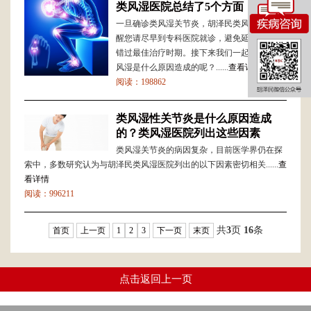
类风湿医院总结了5个方面
一旦确诊类风湿关节炎，胡泽民类风湿医院提
醒您请尽早到专科医院就诊，避免延误病情，
错过最佳治疗时期。接下来我们一起了解下类
风湿是什么原因造成的呢？......
查看详情
阅读：198862
类风湿性关节炎是什么原因造成
的？类风湿医院列出这些因素
类风湿关节炎的病因复杂，目前医学界仍在探
索中，多数研究认为与胡泽民类风湿医院列出的以下因素密切相关......
查
看详情
阅读：996211
共
3
页
16
条
首页
上一页
1
2
3
下一页
末页
点击返回上一页