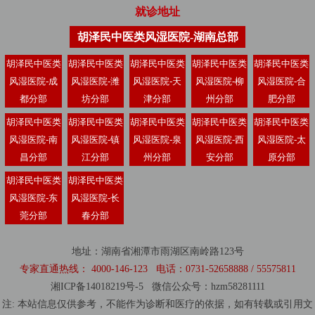
就诊地址
胡泽民中医类风湿医院-湖南总部
胡泽民中医类
胡泽民中医类
胡泽民中医类
胡泽民中医类
胡泽民中医类
风湿医院-成
风湿医院-潍
风湿医院-天
风湿医院-柳
风湿医院-合
都分部
坊分部
津分部
州分部
肥分部
胡泽民中医类
胡泽民中医类
胡泽民中医类
胡泽民中医类
胡泽民中医类
风湿医院-南
风湿医院-镇
风湿医院-泉
风湿医院-西
风湿医院-太
昌分部
江分部
州分部
安分部
原分部
胡泽民中医类
胡泽民中医类
风湿医院-东
风湿医院-长
莞分部
春分部
地址：湖南省湘潭市雨湖区南岭路123号
专家直通热线： 4000-146-123 电话：0731-52658888 / 55575811
湘ICP备14018219号-5
微信公众号：hzm58281111
注: 本站信息仅供参考，不能作为诊断和医疗的依据，如有转载或引用文