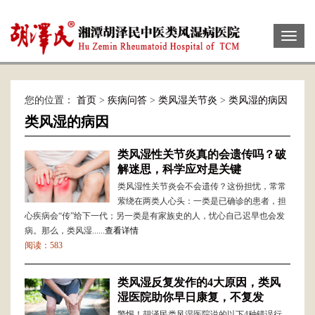
Toggl
naviga
您的位置：
首页
>
疾病问答
>
类风湿关节炎
>
类风湿的病因
类风湿的病因
类风湿性关节炎真的会遗传吗？破
解迷思，科学应对是关键
类风湿性关节炎会不会遗传？这份担忧，常常
萦绕在两类人心头：一类是已确诊的患者，担
心疾病会“传”给下一代；另一类是有家族史的人，忧心自己迟早也会发
病。那么，类风湿......
查看详情
阅读：583
类风湿反复发作的4大原因，类风
湿医院助你早日康复，不复发
警惕！胡泽民类风湿医院说的以下4种错误行