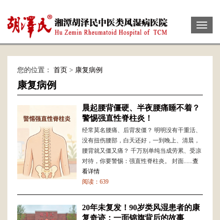
Toggl
naviga
您的位置：
首页
>
康复病例
康复病例
晨起腰背僵硬、半夜腰痛睡不着？
警惕强直性脊柱炎！
经常莫名腰痛、后背发僵？ 明明没有干重活、
没有扭伤腰部，白天还好，一到晚上、清晨，
腰背就又僵又痛？ 千万别单纯当成劳累、受凉
对待，你要警惕：强直性脊柱炎。 封面......
查
看详情
阅读：639
20年未复发！90岁类风湿患者的康
复奇迹：一面锦旗背后的故事