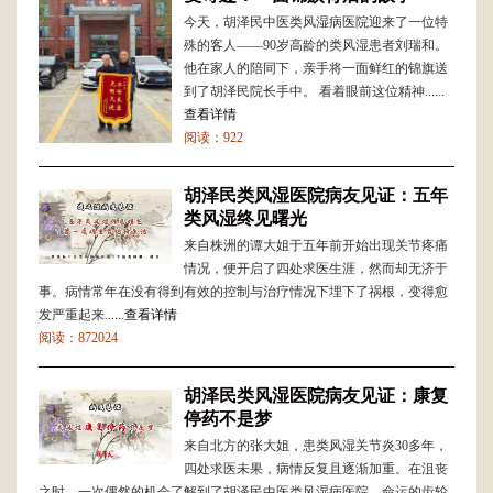
今天，胡泽民中医类风湿病医院迎来了一位特
殊的客人——90岁高龄的类风湿患者刘瑞和。
他在家人的陪同下，亲手将一面鲜红的锦旗送
到了胡泽民院长手中。 看着眼前这位精神......
查看详情
阅读：922
胡泽民类风湿医院病友见证：五年
类风湿终见曙光
来自株洲的谭大姐于五年前开始出现关节疼痛
情况，便开启了四处求医生涯，然而却无济于
事。病情常年在没有得到有效的控制与治疗情况下埋下了祸根，变得愈
发严重起来......
查看详情
阅读：872024
胡泽民类风湿医院病友见证：康复
停药不是梦
来自北方的张大姐，患类风湿关节炎30多年，
四处求医未果，病情反复且逐渐加重。在沮丧
之时，一次偶然的机会了解到了胡泽民中医类风湿病医院。命运的齿轮