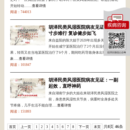
开始转动.........
查看详情
阅读：744013
胡泽民类风湿医院病友见证：初诊
寸步难行 复诊健步如飞
来自益阳的陈大姐于2020年出现多关节肿痛，
开始在咸宁某医院治疗了2个月后没什么效
果，转而又在当地某医院治疗了6个月，期间吃药导致身体出现浮肿现
象......
查看详情
阅读：101847
胡泽民类风湿医院病友见证：一副
起效，直呼神药
来自湖南宁乡的大姐在来胡泽民类风湿医院之
前，身患类风湿性关节炎，病重时全身多处关
节疼痛，几乎生活不能自理......
查看详情
阅读：151893
共
8
页
46
条
首页
上一页
1
2
3
4
5
6
7
8
下一页
末页