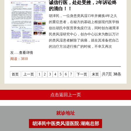
诚信行医，处处受挫，2年诉讼终
的清白！！
胡泽民，一位身患类风湿15年并瘫痪4年之久
的重症患者，在秘方的基础上根据现代医学独
创出胡氏中医营养免疫疗法，同时创办湘潭泽
民类风湿研究中心，创办中心以来为数以万计
的类风湿患者解除了病痛，就在其准备把自己
的治疗方法进行推广的时候，不幸又再次
发......
查看详情
阅读：3810
共
7
页
38
条
首页
上一页
1
2
3
4
5
6
7
下一页
末页
点击返回上一页
就诊地址
胡泽民中医类风湿医院-湖南总部