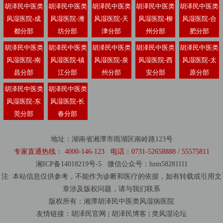
胡泽民中医类
胡泽民中医类
胡泽民中医类
胡泽民中医类
胡泽民中医类
风湿医院-成
风湿医院-潍
风湿医院-天
风湿医院-柳
风湿医院-合
都分部
坊分部
津分部
州分部
肥分部
胡泽民中医类
胡泽民中医类
胡泽民中医类
胡泽民中医类
胡泽民中医类
风湿医院-南
风湿医院-镇
风湿医院-泉
风湿医院-西
风湿医院-太
昌分部
江分部
州分部
安分部
原分部
胡泽民中医类
胡泽民中医类
风湿医院-东
风湿医院-长
莞分部
春分部
地址：湖南省湘潭市雨湖区南岭路123号
专家直通热线： 4000-146-123 电话：0731-52658888 / 55575811
湘ICP备14018219号-5
微信公众号：hzm58281111
注: 本站信息仅供参考，不能作为诊断和医疗的依据，如有转载或引用文
章涉及版权问题，请与我们联系
版权所有：湘潭胡泽民中医
类风湿
病医院
友情链接：
胡泽民官网
|
胡泽民博客
|
类风湿论坛