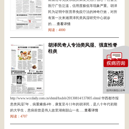
医疗广告泛滥，信用度极低等现象严重。胡泽
民为证明中医营养免疫疗法的神奇疗效，对所
有第一次来湘潭泽民类风湿研究中心就诊
的......
查看详情
阅读：4000
胡泽民奇人专治类风湿、强直性脊
柱炎
http://www.wccdaily.com.cn/shtml/hxdsb/20130814/137805.shtml 华西都市报
患类风湿7年，病重瘫痪4年，康复至今11年的胡泽民，是八十年代初期
的大学生，患病前曾是伟人故里湖南韶山一名......
查看详情
阅读：4707