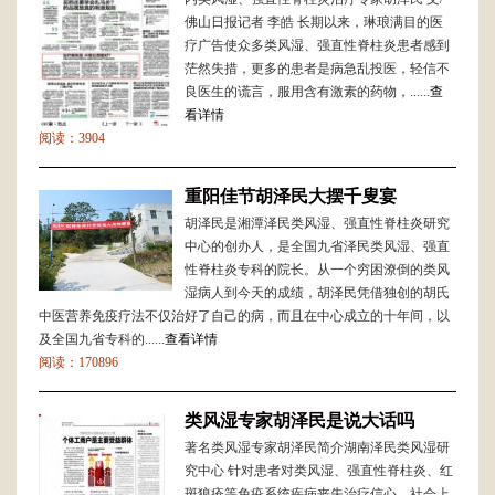
佛山日报记者 李皓 长期以来，琳琅满目的医
疗广告使众多类风湿、强直性脊柱炎患者感到
茫然失措，更多的患者是病急乱投医，轻信不
良医生的谎言，服用含有激素的药物，......
查
看详情
阅读：3904
重阳佳节胡泽民大摆千叟宴
胡泽民是湘潭泽民类风湿、强直性脊柱炎研究
中心的创办人，是全国九省泽民类风湿、强直
性脊柱炎专科的院长。从一个穷困潦倒的类风
湿病人到今天的成绩，胡泽民凭借独创的胡氏
中医营养免疫疗法不仅治好了自己的病，而且在中心成立的十年间，以
及全国九省专科的......
查看详情
阅读：170896
类风湿专家胡泽民是说大话吗
著名类风湿专家胡泽民简介湖南泽民类风湿研
究中心 针对患者对类风湿、强直性脊柱炎、红
斑狼疮等免疫系统疾病丧失治疗信心，社会上