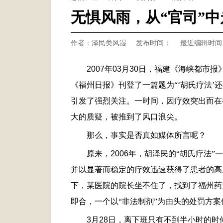
无惧风雨，从“官司”
作者：泽民类风湿
发布时间：
最近编辑时间：2
2007
年
03
月
30
日，福建《海峡都市报》
《福州日报》刊登了一篇题为“‘胡氏疗法’
引发了强烈关注。一时间，因疗效突出而在
大的质疑，被推到了风口浪尖。
那么，事实是否真如媒体所言呢？
原来，
2006
年，胡泽民的“胡氏疗法”
并以显著而稳定的疗效迅速获得了患者的高
下，某医院的院长坐不住了，找到了福州药
即合，一个以“非法制剂”为由头的处罚方案
3
月
28
日，离下班只有不到半小时的时