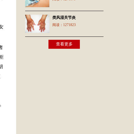
类风湿关节炎
阅读：
1271823
女
查看更多
者
柜
胡
定
专
。