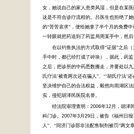
女，她说自己的家人患类风湿，但是在某医
这是不符合诊疗流程的。吕医生也拒绝了她
的“苦苦哀求”，便给她拿了半个月的免费
一转眼就把药送到了药监局周某手中，然后
在以钓鱼执法的方式取得“证据”之后
手中时，都已经打成了碎块），据此，药监
之后，把诊所的中药悉数搬走，并要处以九
氏疗法’被查两次还在骗人”、“‘胡氏疗法
坚决维护自己的合法权益，毅然向雨湖区法
实，侵犯胡泽民医院名誉。
经法院审理查明：
2006
年
12
月，胡泽
科门诊。
2007
年
3
月
29
日，被告《福州日报
人”、“同济门诊部非法配售制剂被罚”两