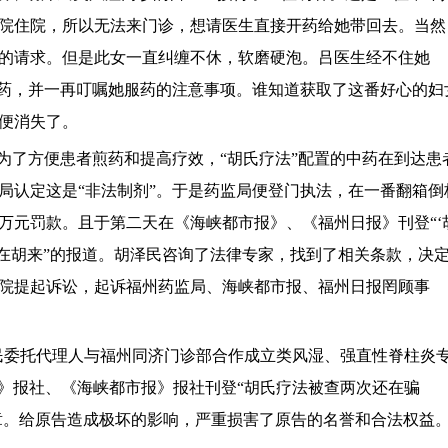
院住院，所以无法来门诊，想请医生直接开药给她带回去。当然
的请求。但是此女一直纠缠不休，软磨硬泡。吕医生经不住她
中药，并一再叮嘱她服药的注意事项。谁知道获取了这番好心的妇
便消失了。
（为了方便患者煎药和提高疗效，“胡氏疗法”配置的中药在到达患
局认定这是“非法制剂”。于是药监局便登门执法，在一番翻箱倒
万元罚款。且于第二天在《海峡都市报》、《福州日报》刊登“‘
’还在胡来”的报道。胡泽民咨询了法律专家，找到了相关条款，决
院提起诉讼，起诉福州药监局、海峡都市报、福州日报罔顾事
民委托代理人与福州同济门诊部合作成立类风湿、强直性脊柱炎
》报社、《海峡都市报》报社刊登“胡氏疗法被查两次还在骗
文章。给原告造成极坏的影响，严重损害了原告的名誉和合法权益