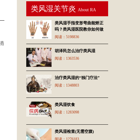
类风湿关节炎
About RA
类风湿手指变形弯曲能矫正
吗？类风湿医院教你如何做
阅读：
5198836
消
胡泽民怎么治疗类风湿
阅读：
1363536
治疗类风湿的“独门疗法”
阅读：
1348803
类风湿饮食
阅读：
1283098
类风湿检查(无需空腹)
阅读：
1276183